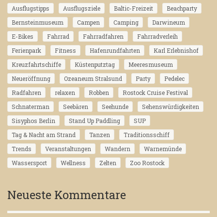
Ausflugstipps
Ausflugsziele
Baltic-Freizeit
Beachparty
Bernsteinmuseum
Campen
Camping
Darwineum
E-Bikes
Fahrrad
Fahrradfahren
Fahrradverleih
Ferienpark
Fitness
Hafenrundfahrten
Karl Erlebnishof
Kreuzfahrtschiffe
Küstenputztag
Meeresmuseum
Neueröffnung
Ozeaneum Stralsund
Party
Pedelec
Radfahren
relaxen
Robben
Rostock Cruise Festival
Schnaterman
Seebären
Seehunde
Sehenswürdigkeiten
Sisyphos Berlin
Stand Up Paddling
SUP
Tag & Nacht am Strand
Tanzen
Traditionsschiff
Trends
Veranstaltungen
Wandern
Warnemünde
Wassersport
Wellness
Zelten
Zoo Rostock
Neueste Kommentare