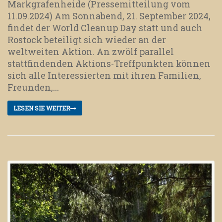
Markgrafenheide (Pressemitteilung vom
11.09.2024) Am Sonnabend, 21. September 2024,
findet der World Cleanup Day statt und auch
Rostock beteiligt sich wieder an der
weltweiten Aktion. An zwölf parallel
stattfindenden Aktions-Treffpunkten können
sich alle Interessierten mit ihren Familien,
Freunden,...
LESEN SIE WEITER